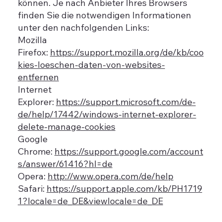
können. Je nach Anbieter Ihres Browsers
finden Sie die notwendigen Informationen
unter den nachfolgenden Links:
Mozilla
Firefox:
https://support.mozilla.org/de/kb/coo
kies-loeschen-daten-von-websites-
entfernen
Internet
Explorer:
https://support.microsoft.com/de-
de/help/17442/windows-internet-explorer-
delete-manage-cookies
Google
Chrome:
https://support.google.com/account
s/answer/61416?hl=de
Opera:
http://www.opera.com/de/help
Safari:
https://support.apple.com/kb/PH1719
1?locale=de_DE&viewlocale=de_DE