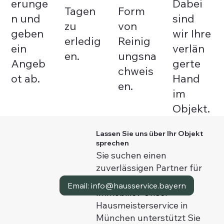
erunge
Dabei
Tagen
Form
n und
sind
zu
von
geben
wir Ihre
erledig
Reinig
ein
verlän
en.
ungsna
Angeb
gerte
chweis
ot ab.
Hand
en.
im
Objekt.
Lassen Sie uns über Ihr Objekt
sprechen
Sie suchen einen
zuverlässigen Partner für
die Betreuung Ihrer
Email: info@hausservice.bayern
Tel. 0163-7543870
Immobilie? Unser
Hausmeisterservice in
München unterstützt Sie