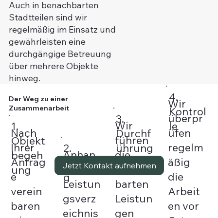
Auch in benachbarten
Stadtteilen sind wir
regelmäßig im Einsatz und
gewährleisten eine
durchgängige Betreuung
über mehrere Objekte
hinweg.
4.
Der Weg zu einer
Wir
Zusammenarbeit
Kontrol
überpr
3.
Wir
1.
le
Nach
üfen
Durchf
führen
Objekt
Ihrer
regelm
2.
ührung
Anhan
die
begeh
Anfrag
äßig
Planun
Jetzt Kontakt aufnehmen
d Ihres
verein
ung
e
die
g
Leistun
barten
verein
Arbeit
gsverz
Leistun
baren
en vor
eichnis
gen