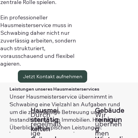
zentrale Rolle spielen.
Ein professioneller
Hausmeisterservice muss in
Schwabing daher nicht nur
zuverlässig arbeiten, sondern
auch strukturiert,
vorausschauend und flexibel
agieren.
Jetzt Kontakt aufnehmen
Leistungen unseres Hausmeisterservices
Unser Hausmeisterservice übernimmt in
Schwabing eine Vielzahl an Aufgaben rund
Hausmei
Gebäude
um die zuverlässige Betreuung und
Durch
Wir
stertätig
reinigun
Instandhaltung von Immobilien. Hier ist ein
regelmäß
überneh
Überblick der typischen Leistungen:
keiten
g
ige
men