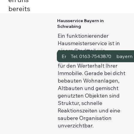
bereits
Hausservice Bayern in
Schwabing
Ein funktionierender
Hausmeisterservice ist in
einem Stadtteil wie
Email: info@hausservice.bayern
Tel. 0163-7543870
Schwabing entscheidend
für den Werterhalt Ihrer
Immobilie. Gerade bei dicht
bebauten Wohnanlagen,
Altbauten und gemischt
genutzten Objekten sind
Struktur, schnelle
Reaktionszeiten und eine
saubere Organisation
unverzichtbar.