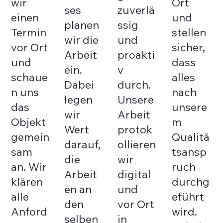
wir
Ort
ses
zuverlä
einen
und
planen
ssig
Termin
stellen
wir die
und
vor Ort
sicher,
Arbeit
proakti
und
dass
ein.
v
schaue
alles
Dabei
durch.
n uns
nach
legen
Unsere
das
unsere
wir
Arbeit
Objekt
m
Wert
protok
gemein
Qualitä
darauf,
ollieren
sam
tsansp
die
wir
an. Wir
ruch
Arbeit
digital
klären
durchg
en an
und
alle
eführt
den
vor Ort
Anford
wird.
selben
in