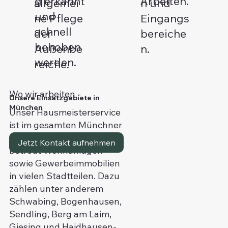
g erkannt
Arbeiten.
allgemei
n und
und
ne Pflege
Eingangs
schnell
der
bereiche
behoben
Außenbe
n.
werden.
reiche.
Wo wir arbeiten -
Unsere Einsatzgebiete in
München
Unser Hausmeisterservice
ist im gesamten Münchner
Stadtgebiet im Einsatz und
Jetzt Kontakt aufnehmen
betreut Wohnanlagen
sowie Gewerbeimmobilien
in vielen Stadtteilen. Dazu
zählen unter anderem
Schwabing, Bogenhausen,
Sendling, Berg am Laim,
Giesing und Haidhausen-