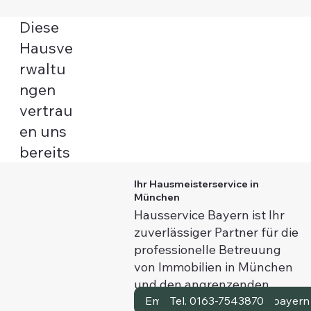
Diese
Hausve
rwaltu
ngen
vertrau
en uns
bereits
Ihr Hausmeisterservice in
München
Hausservice Bayern ist Ihr
zuverlässiger Partner für die
professionelle Betreuung
von Immobilien in München
und den angrenzenden
östlichen Gemeinden. Seit
Email: info@hausservice.bayern
Tel. 0163-7543870