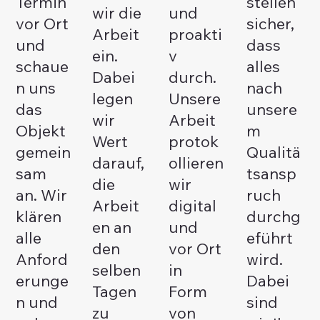
Termin
stellen
wir die
und
vor Ort
sicher,
Arbeit
proakti
und
dass
ein.
v
schaue
alles
Dabei
durch.
n uns
nach
legen
Unsere
das
unsere
wir
Arbeit
Objekt
m
Wert
protok
gemein
Qualitä
darauf,
ollieren
sam
tsansp
die
wir
an. Wir
ruch
Arbeit
digital
klären
durchg
en an
und
alle
eführt
den
vor Ort
Anford
wird.
selben
in
erunge
Dabei
Tagen
Form
n und
sind
zu
von