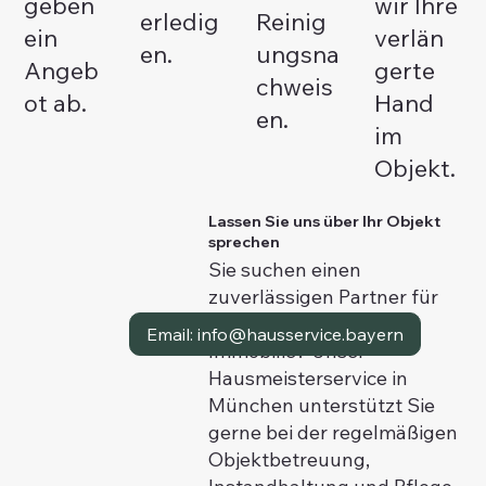
geben
wir Ihre
erledig
Reinig
ein
verlän
en.
ungsna
Angeb
gerte
chweis
ot ab.
Hand
en.
im
Objekt.
Lassen Sie uns über Ihr Objekt
sprechen
Sie suchen einen
zuverlässigen Partner für
die Betreuung Ihrer
Email: info@hausservice.bayern
Tel. 0163-7543870
Immobilie? Unser
Hausmeisterservice in
München unterstützt Sie
gerne bei der regelmäßigen
Objektbetreuung,