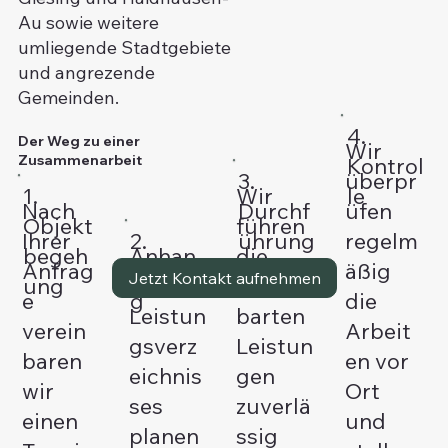
Au sowie weitere
umliegende Stadtgebiete
und angrezende
Gemeinden.
4.
Der Weg zu einer
Wir
Zusammenarbeit
Kontrol
überpr
3.
Wir
1.
le
Nach
üfen
Durchf
führen
Objekt
Ihrer
regelm
2.
ührung
Anhan
die
begeh
Anfrag
äßig
Planun
Jetzt Kontakt aufnehmen
d Ihres
verein
ung
e
die
g
Leistun
barten
verein
Arbeit
gsverz
Leistun
baren
en vor
eichnis
gen
wir
Ort
ses
zuverlä
einen
und
planen
ssig