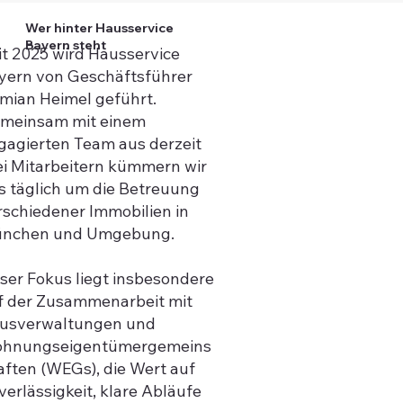
Wer hinter Hausservice
Bayern steht
it 2025 wird Hausservice
yern von Geschäftsführer
mian Heimel geführt.
meinsam mit einem
gagierten Team aus derzeit
ei Mitarbeitern kümmern wir
s täglich um die Betreuung
rschiedener Immobilien in
nchen und Umgebung.
ser Fokus liegt insbesondere
f der Zusammenarbeit mit
usverwaltungen und
hnungseigentümergemeins
aften (WEGs), die Wert auf
verlässigkeit, klare Abläufe