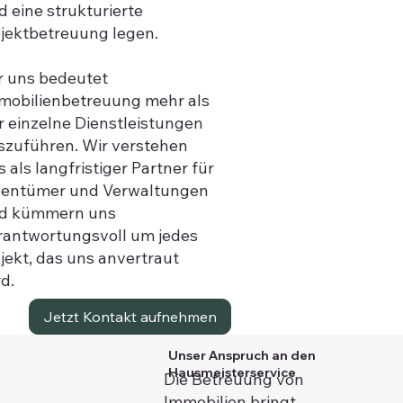
d eine strukturierte
jektbetreuung legen.
r uns bedeutet
mobilienbetreuung mehr als
r einzelne Dienstleistungen
szuführen. Wir verstehen
 als langfristiger Partner für
gentümer und Verwaltungen
d kümmern uns
rantwortungsvoll um jedes
jekt, das uns anvertraut
d.
Jetzt Kontakt aufnehmen
Unser Anspruch an den
Hausmeisterservice
Die Betreuung von
Immobilien bringt